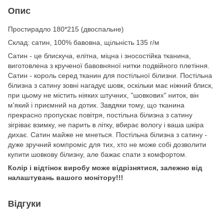
Опис
Простирадло 180*
215 (двоспальне)
Cклад: сатин, 100% бавовна, щільність 135 г/м
Сатин - це блискуча, елітна, міцна і зносостійка тканина,
виготовлена з крученої бавовняної нитки подвійного плетіння.
Сатин - король серед тканин для постільної білизни. Постільна
білизна з сатину зовні нагадує шовк, оскільки має ніжний блиск,
при цьому не містить ніяких штучних, "шовкових" ниток, він
м'який і приємний на дотик. Завдяки тому, що тканина
прекрасно пропускає повітря, постільна білизна з сатину
зігріває взимку, не парить в літку, вбирає вологу і ваша шкіра
дихає. Сатин майже не мнеться. Постільна білизна з сатину -
дуже зручний компроміс для тих, хто не може собі дозволити
купити шовкову білизну, але бажає спати з комфортом.
Колір і відтінок виробу може відрізнятися, залежно від
налаштувань вашого монітору!!!
Відгуки