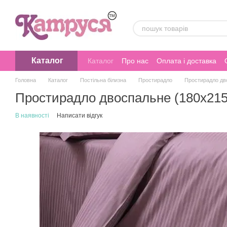
Перейти до основного контенту
Каталог
Каталог
Про нас
Оплата і доставка
Головна
Каталог
Постільна білизна
Простирадло
Простирадло дво
Простирадло двоспальне (180х215)
В наявності
Написати відгук