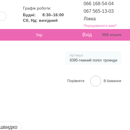
066 168-54-04
Графік роботи:
067 565-13-03
Будні:
8:30–16:00
Ліжка
Сб, Нд: вихідний
Передзвонити вам?
Вхід
Мій кошик
Укр
Артикул
9395-темний попіл троянди
Порівняти
В бажання
 швидко