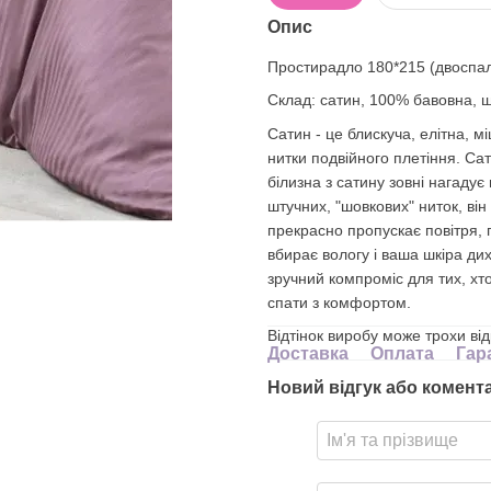
Опис
Простирадло 180*
215 (двоспа
Cклад: сатин, 100% бавовна, щ
Сатин - це блискуча, елітна, м
нитки подвійного плетіння. Сат
білизна з сатину зовні нагадує
штучних, "шовкових" ниток, він
прекрасно пропускає повітря, по
вбирає вологу і ваша шкіра ди
зручний компроміс для тих, хт
спати з комфортом.
Відтінок виробу може трохи ві
Доставка
Оплата
Гар
Новий відгук або комент