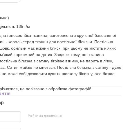
льне)
ільність 135 г/м
іцна і зносостійка тканина, виготовлена з крученої бавовняної
ин - король серед тканин для постільної білизни. Постільна
 шовк, оскільки має ніжний блиск, при цьому не містить ніяких
 м'який і приємний на дотик. Завдяки тому, що тканина
стільна білизна з сатину зігріває взимку, не парить в літку,
хає. Сатин майже не мнеться. Постільна білизна з сатину - дуже
о не може собі дозволити купити шовкову білизну, але бажає
дрізнятися, це пов'язано з обробкою фотографії!
антія
ар
Увійти за допомогою