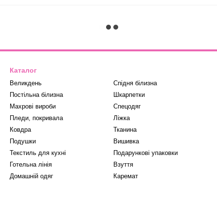
Каталог
Великдень
Спідня білизна
Постільна білизна
Шкарпетки
Махрові вироби
Спецодяг
Пледи, покривала
Ліжка
Ковдра
Тканина
Подушки
Вишивка
Текстиль для кухні
Подарункові упаковки
Готельна лінія
Взуття
Домашній одяг
Каремат