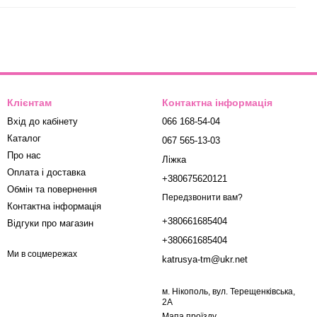
Клієнтам
Контактна інформація
Вхід до кабінету
066 168-54-04
Каталог
067 565-13-03
Про нас
Ліжка
Оплата і доставка
+380675620121
Обмін та повернення
Передзвонити вам?
Контактна інформація
+380661685404
Відгуки про магазин
+380661685404
Ми в соцмережах
katrusya-tm@ukr.net
м. Нікополь, вул. Терещенківська,
2А
Мапа проїзду