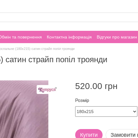
Обмін та повернення
Контактна інформація
Відгуки про магазин
спальне (180х215) сатин страйп попіл троянди
 сатин страйп попіл троянди
520.00 грн
Розмір
Купити
Замовити