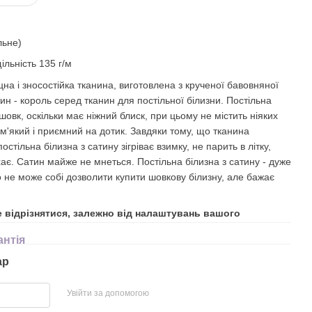
льне)
ільність 135 г/м
іцна і зносостійка тканина, виготовлена з крученої бавовняної
ин - король серед тканин для постільної білизни. Постільна
 шовк, оскільки має ніжний блиск, при цьому не містить ніяких
 м'який і приємний на дотик. Завдяки тому, що тканина
стільна білизна з сатину зігріває взимку, не парить в літку,
хає. Сатин майже не мнеться. Постільна білизна з сатину - дуже
о не може собі дозволити купити шовкову білизну, але бажає
е відрізнятися, залежно від налаштувань вашого
антія
ар
Увійти за допомогою