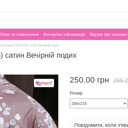
Обмін та повернення
Контактна інформація
Відгуки про магазин
спальне (180х215) сатин Вечірній подих
 сатин Вечірній подих
250.00 грн
265.0
Розмір
Повідомити, коли з'яв