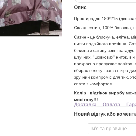
Опис
Простирадло 180*
215 (двоспа
Cклад: сатин, 100% бавовна, щ
Сатин - це блискуча, елітна, м
нитки подвійного плетіння. Сат
білизна з сатину зовні нагадує
штучних, "шовкових" ниток, він
прекрасно пропускає повітря, по
вбирає вологу і ваша шкіра ди
зручний компроміс для тих, хт
спати з комфортом.
Колір і відтінок виробу мож
монітору!!!
Доставка
Оплата
Гар
Новий відгук або комент