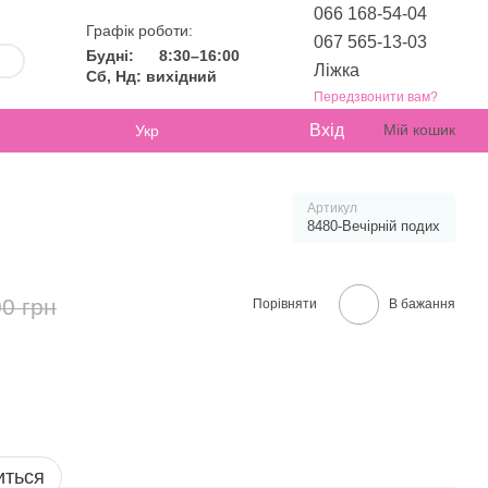
066 168-54-04
Графік роботи:
067 565-13-03
Будні:
8:30–16:00
Ліжка
Сб, Нд: вихідний
Передзвонити вам?
Вхід
Мій кошик
Укр
Артикул
8480-Вечірній подих
0 грн
Порівняти
В бажання
иться