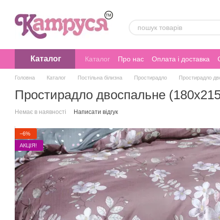
Перейти до основного контенту
Каталог
Каталог
Про нас
Оплата і доставка
Головна
Каталог
Постільна білизна
Простирадло
Простирадло дво
Простирадло двоспальне (180х215)
Немає в наявності
Написати відгук
−6%
АКЦІЯ!