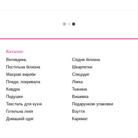
Каталог
Великдень
Спідня білизна
Постільна білизна
Шкарпетки
Махрові вироби
Спецодяг
Пледи, покривала
Ліжка
Ковдра
Тканина
Подушки
Вишивка
Текстиль для кухні
Подарункові упаковки
Готельна лінія
Взуття
Домашній одяг
Каремат