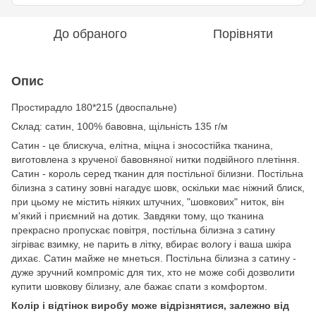
До обраного
Порівняти
Опис
Простирадло 180*
215 (двоспальне)
Cклад: сатин, 100% бавовна, щільність 135 г/м
Сатин - це блискуча, елітна, міцна і зносостійка тканина,
виготовлена з крученої бавовняної нитки подвійного плетіння.
Сатин - король серед тканин для постільної білизни. Постільна
білизна з сатину зовні нагадує шовк, оскільки має ніжний блиск,
при цьому не містить ніяких штучних, "шовкових" ниток, він
м'який і приємний на дотик. Завдяки тому, що тканина
прекрасно пропускає повітря, постільна білизна з сатину
зігріває взимку, не парить в літку, вбирає вологу і ваша шкіра
дихає. Сатин майже не мнеться. Постільна білизна з сатину -
дуже зручний компроміс для тих, хто не може собі дозволити
купити шовкову білизну, але бажає спати з комфортом.
Колір і відтінок виробу може відрізнятися, залежно від