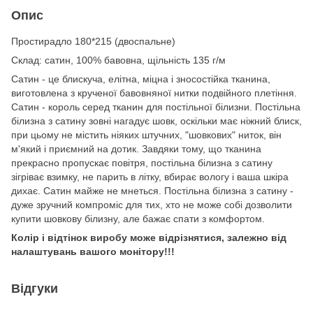
Опис
Простирадло 180*
215 (двоспальне)
Cклад: сатин, 100% бавовна, щільність 135 г/м
Сатин - це блискуча, елітна, міцна і зносостійка тканина,
виготовлена з крученої бавовняної нитки подвійного плетіння.
Сатин - король серед тканин для постільної білизни. Постільна
білизна з сатину зовні нагадує шовк, оскільки має ніжний блиск,
при цьому не містить ніяких штучних, "шовкових" ниток, він
м'який і приємний на дотик. Завдяки тому, що тканина
прекрасно пропускає повітря, постільна білизна з сатину
зігріває взимку, не парить в літку, вбирає вологу і ваша шкіра
дихає. Сатин майже не мнеться. Постільна білизна з сатину -
дуже зручний компроміс для тих, хто не може собі дозволити
купити шовкову білизну, але бажає спати з комфортом.
Колір і відтінок виробу може відрізнятися, залежно від
налаштувань вашого монітору!!!
Відгуки