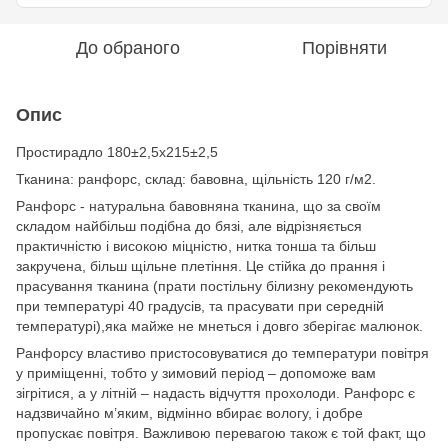
До обраного
Порівняти
Опис
Простирадло 180±2,5х215±2,5
Тканина: ранфорс, склад: бавовна, щільність 120 г/м2.
Ранфорс - натуральна бавовняна тканина, що за своїм
складом найбільш подібна до бязі, але відрізняється
практичністю і високою міцністю, нитка тонша та більш
закручена, більш щільне плетіння. Це стійка до прання і
прасування тканина (прати постільну білизну рекомендують
при температурі 40 градусів, та прасувати при середній
температурі),яка майже не мнеться і довго зберігає малюнок.
Ранфорсу властиво пристосовуватися до температури повітря
у приміщенні, тобто у зимовий період – допоможе вам
зігрітися, а у літній – надасть відчуття прохолоди. Ранфорс є
надзвичайно м’яким, відмінно вбирає вологу, і добре
пропускає повітря. Важливою перевагою також є той факт, що