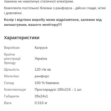
тканина не накопичує статичної електрики.
Комплекти постільної білизни з ранфорса - дійсно гладкі, м'які
і довговічні.
Колір і відтінок виробу може відрізнятися, залежно від
налаштувань вашого монітору!!!
Характеристики
Виробник
Катруся
Країна
реєстрації
Україна
бренду
Щільність
120 г/м кв.
Мателіал
ранфорс
Склад
100 % бавовна
Комплектація
Простирадло 180х215 - 1 шт.
Габарити
39х24х1
Вага
0.510 кг