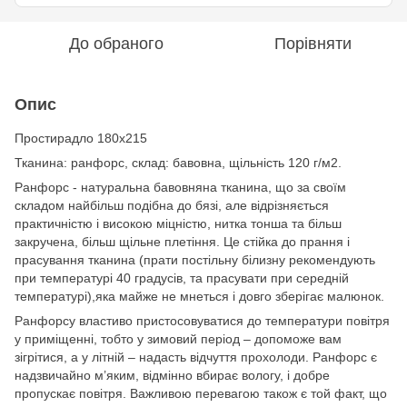
До обраного
Порівняти
Опис
Простирадло 180х215
Тканина: ранфорс, склад: бавовна, щільність 120 г/м2.
Ранфорс - натуральна бавовняна тканина, що за своїм
складом найбільш подібна до бязі, але відрізняється
практичністю і високою міцністю, нитка тонша та більш
закручена, більш щільне плетіння. Це стійка до прання і
прасування тканина (прати постільну білизну рекомендують
при температурі 40 градусів, та прасувати при середній
температурі),яка майже не мнеться і довго зберігає малюнок.
Ранфорсу властиво пристосовуватися до температури повітря
у приміщенні, тобто у зимовий період – допоможе вам
зігрітися, а у літній – надасть відчуття прохолоди. Ранфорс є
надзвичайно м’яким, відмінно вбирає вологу, і добре
пропускає повітря. Важливою перевагою також є той факт, що