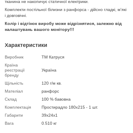
тканина не накопичує статичної електрики.
Комплекти постільної білизни з ранфорса - дійсно гладкі, м'які
і довговічні.
Колір і відтінок виробу може відрізнятися, залежно від
налаштувань вашого монітору!!!
Характеристики
Виробник
ТМ Катруся
Країна
реєстрації
Україна
бренду
Щільність
120 г/м кв.
Мателіал
ранфорс
Склад
100 % бавовна
Комплектація
Простирадло 180х215 - 1 шт.
Габарити
39х24х1
Вага
0.510 кг