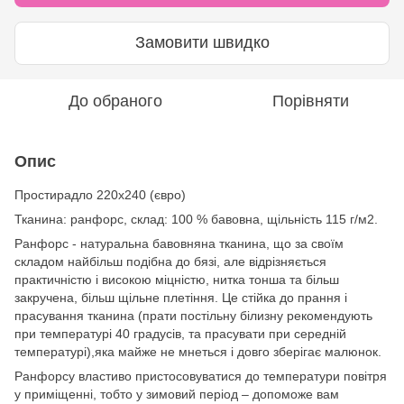
Замовити швидко
До обраного
Порівняти
Опис
Простирадло
220х240 (євро)
Тканина: ранфорс, склад: 100 % бавовна, щільність 115 г/м2.
Ранфорс - натуральна бавовняна тканина, що за своїм
складом найбільш подібна до бязі, але відрізняється
практичністю і високою міцністю, нитка тонша та більш
закручена, більш щільне плетіння. Це стійка до прання і
прасування тканина (прати постільну білизну рекомендують
при температурі 40 градусів, та прасувати при середній
температурі),яка майже не мнеться і довго зберігає малюнок.
Ранфорсу властиво пристосовуватися до температури повітря
у приміщенні, тобто у зимовий період – допоможе вам