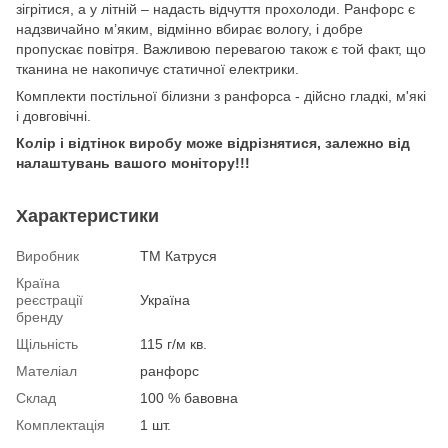
зігрітися, а у літній – надасть відчуття прохолоди. Ранфорс є
надзвичайно м’яким, відмінно вбирає вологу, і добре
пропускає повітря. Важливою перевагою також є той факт, що
тканина не накопичує статичної електрики.
Комплекти постільної білизни з ранфорса - дійсно гладкі, м'які
і довговічні.
Колір і відтінок виробу може відрізнятися, залежно від
налаштувань вашого монітору!!!
Характеристики
Виробник
ТМ Катруся
Країна
реєстрації
Україна
бренду
Щільність
115 г/м кв.
Мателіал
ранфорс
Склад
100 % бавовна
Комплектація
1 шт.