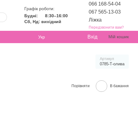
066 168-54-04
Графік роботи:
067 565-13-03
Будні:
8:30–16:00
Ліжка
Сб, Нд: вихідний
Передзвонити вам?
Вхід
Мій кошик
Укр
Артикул
0785-Т-олива
Порівняти
В бажання