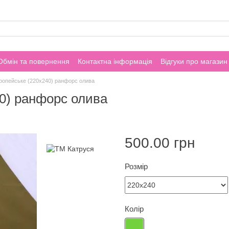
Обмін та повернення
Контактна інформація
Відгуки про магазин
ропейське (220х240) ранфорс олива
0) ранфорс олива
500.00 грн
Розмір
Колір