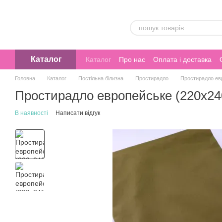
Перейти до основного контенту
Каталог
Каталог
Про нас
Оплата і доставка
Головна
Каталог
Постільна білизна
Простирадло
Простирадло ев
Простирадло европейське (220х24
В наявності
Написати відгук