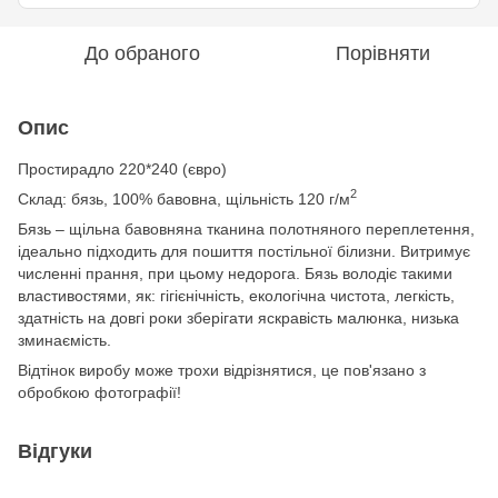
До обраного
Порівняти
Опис
Простирадло
220*240 (євро)
2
Склад: бязь, 100% бавовна, щільність 120 г/м
Бязь – щільна бавовняна тканина полотняного переплетення,
ідеально підходить для пошиття постільної білизни. Витримує
численні прання, при цьому недорога. Бязь володіє такими
властивостями, як: гігієнічність, екологічна чистота, легкість,
здатність на довгі роки зберігати яскравість малюнка, низька
зминаємість.
Відтінок виробу може трохи відрізнятися, це пов'язано з
обробкою фотографії!
Відгуки