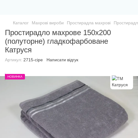
Каталог
Махрові вироби
Простирадла махрові
Простирадл
Простирадло махрове 150х200
(полуторне) гладкофарбоване
Катруся
Артикул:
2715-сіре
Написати відгук
НОВИНКА