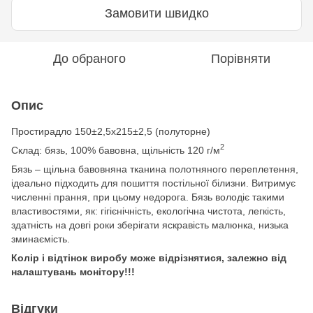
Замовити швидко
До обраного
Порівняти
Опис
Простирадло
150±2,5х215±2,5
(полуторне)
2
Склад: бязь, 100% бавовна, щільність 120 г/м
Бязь – щільна бавовняна тканина полотняного переплетення,
ідеально підходить для пошиття постільної білизни. Витримує
численні прання, при цьому недорога. Бязь володіє такими
властивостями, як: гігієнічність, екологічна чистота, легкість,
здатність на довгі роки зберігати яскравість малюнка, низька
зминаємість.
Колір і відтінок виробу може відрізнятися, залежно від
налаштувань монітору!!!
Відгуки