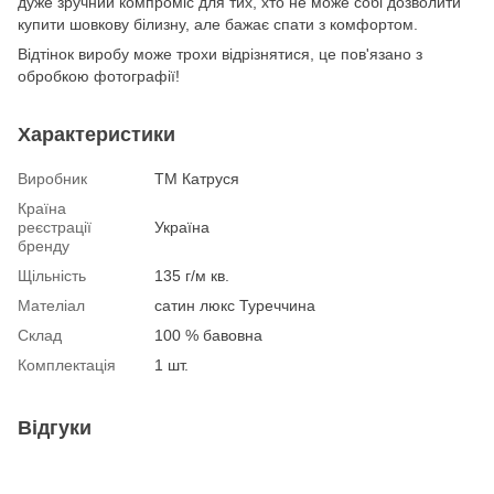
дуже зручний компроміс для тих, хто не може собі дозволити
купити шовкову білизну, але бажає спати з комфортом.
Відтінок виробу може трохи відрізнятися, це пов'язано з
обробкою фотографії!
Характеристики
Виробник
ТМ Катруся
Країна
реєстрації
Україна
бренду
Щільність
135 г/м кв.
Мателіал
сатин люкс Туреччина
Склад
100 % бавовна
Комплектація
1 шт.
Відгуки