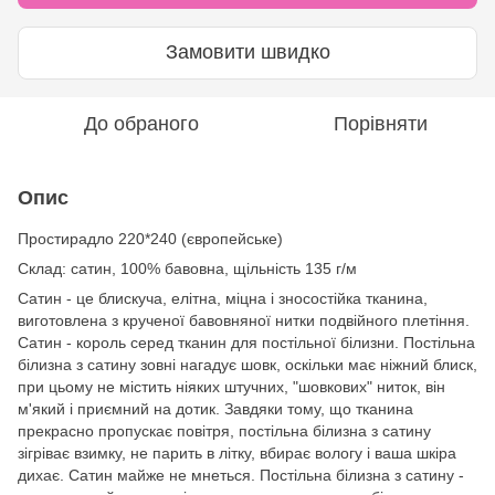
Замовити швидко
До обраного
Порівняти
Опис
Простирадло
220*240 (європейське)
Cклад: сатин, 100% бавовна, щільність 135 г/м
Сатин - це блискуча, елітна, міцна і зносостійка тканина,
виготовлена з крученої бавовняної нитки подвійного плетіння.
Сатин - король серед тканин для постільної білизни. Постільна
білизна з сатину зовні нагадує шовк, оскільки має ніжний блиск,
при цьому не містить ніяких штучних, "шовкових" ниток, він
м'який і приємний на дотик. Завдяки тому, що тканина
прекрасно пропускає повітря, постільна білизна з сатину
зігріває взимку, не парить в літку, вбирає вологу і ваша шкіра
дихає. Сатин майже не мнеться. Постільна білизна з сатину -