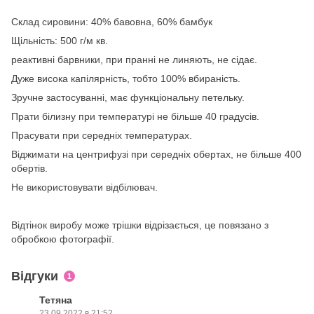
Склад сировини: 40% бавовна, 60% бамбук
Щільність: 500 г/м кв.
реактивні барвники, при пранні не линяють, не сідає.
Дуже висока капілярність, тобто 100% вбираність.
Зручне застосуванні, має функціональну петельку.
Прати білизну при температурі не більше 40 градусів.
Прасувати при середніх температурах.
Віджимати на центрифузі при середніх обертах, не більше 400
обертів.
Не використовувати відбілювач.
Відтінок виробу може трішки відрізається, це повязано з
обробкою фотографії.
Відгуки
1
Тетяна
23.09.2022 в 21:52