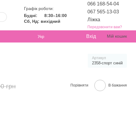
066 168-54-04
Графік роботи:
067 565-13-03
Будні:
8:30–16:00
Ліжка
Сб, Нд: вихідний
Передзвонити вам?
Вхід
Мій кошик
Укр
Артикул
2358-спорт синій
0 грн
Порівняти
В бажання