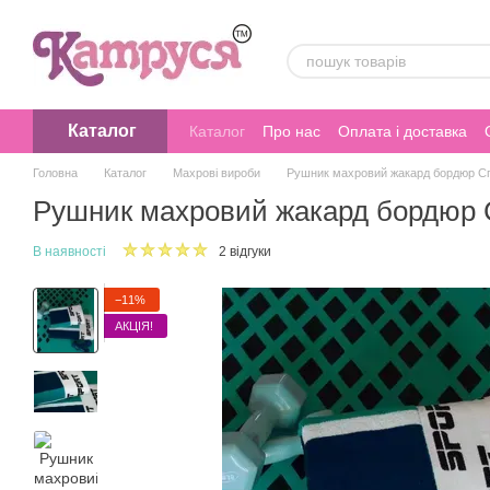
Перейти до основного контенту
Каталог
Каталог
Про нас
Оплата і доставка
Головна
Каталог
Махрові вироби
Рушник махровий жакард бордюр Сп
Рушник махровий жакард бордюр 
В наявності
2 відгуки
−11%
АКЦІЯ!