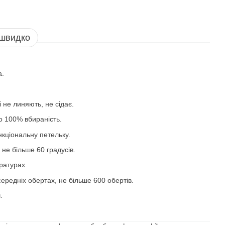
 швидко
а.
 не линяють, не сідає.
то 100% вбираність.
нкціональну петельку.
 не більше 60 градусів.
ратурах.
ередніх обертах, не більше 600 обертів.
.