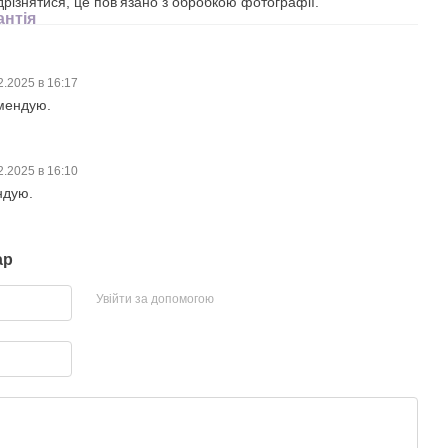
дрізнятися, це пов'язано з обробкою фотографії.
антія
2.2025 в 16:17
омендую.
2.2025 в 16:10
ндую.
ар
Увійти за допомогою