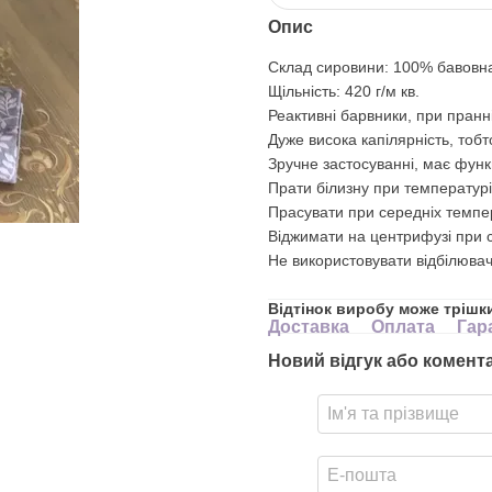
Опис
Склад сировини: 100% бавовн
Щільність: 420 г/м кв.
Реактивні барвники, при пранні
Дуже висока капілярність, тоб
Зручне застосуванні, має функ
Прати білизну при температурі
Прасувати при середніх темпе
Віджимати на центрифузі при с
Не використовувати відбілювач
Відтінок виробу може трішки
Доставка
Оплата
Гар
Новий відгук або комент