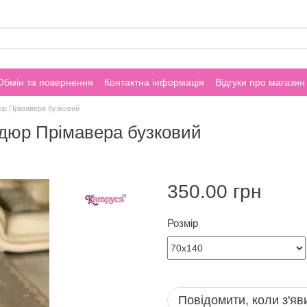
Обмін та повернення
Контактна інформація
Відгуки про магазин
р Прімавера бузковий
дюр Прімавера бузковий
350.00 грн
Розмір
Повідомити, коли з'яв