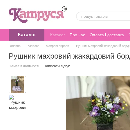
Перейти до основного контенту
Каталог
Каталог
Про нас
Оплата і доставка
Головна
Каталог
Махрові вироби
Рушник махровий жакардовий бордю
Рушник махровий жакардовий бор
Немає в наявності
Написати відгук