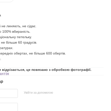
а
 не линяють, не сідає.
то 100% вбираність.
ціональну петельку.
 не більше 60 градусів.
ратурах.
ередніх обертах, не більше 600 обертів.
.
 відрізається, це повязано з обробкою фотографії.
антія
ар
Увійти за допомогою