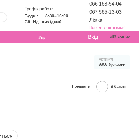
066 168-54-04
Графік роботи:
067 565-13-03
Будні:
8:30–16:00
Ліжка
Сб, Нд: вихідний
Передзвонити вам?
Вхід
Мій кошик
Укр
Артикул
9806-бузковий
Порівняти
В бажання
иться