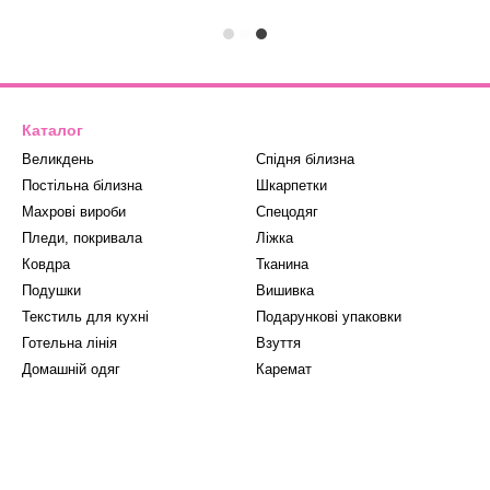
Каталог
Великдень
Спідня білизна
Постільна білизна
Шкарпетки
Махрові вироби
Спецодяг
Пледи, покривала
Ліжка
Ковдра
Тканина
Подушки
Вишивка
Текстиль для кухні
Подарункові упаковки
Готельна лінія
Взуття
Домашній одяг
Каремат