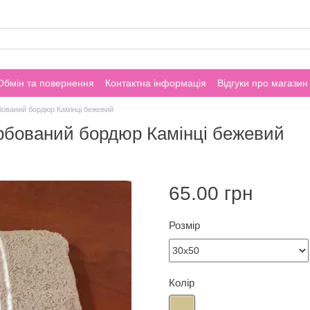
Обмін та повернення
Контактна інформація
Відгуки про магазин
ований бордюр Камінці бежевий
рбований бордюр Камінці бежевий
65.00 грн
Розмір
Колір