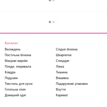
Каталог
Великдень
Спідня білизна
Постільна білизна
Шкарпетки
Махрові вироби
Спецодяг
Пледи, покривала
Ліжка
Ковдра
Тканина
Подушки
Вишивка
Текстиль для кухні
Подарункові упаковки
Готельна лінія
Взуття
Домашній одяг
Каремат