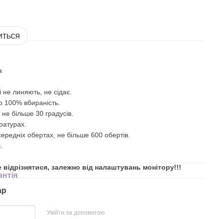
иться
а
 не линяють, не сідає.
то 100% вбираність.
 не більше 30 градусів.
ратурах.
ередніх обертах, не більше 600 обертів.
.
е відрізнятися, залежно від налаштувань монітору!!!
антія
ар
Увійти за допомогою