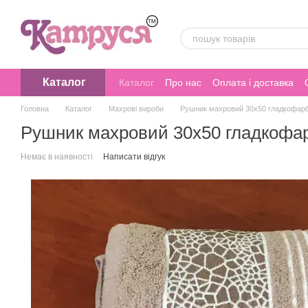
Перейти до основного контенту
Каталог
Каталог
Про нас
Оплата і доставка
Головна
Каталог
Махрові вироби
Рушник махровий 30х50 гладкофарб
Рушник махровий 30х50 гладкофа
Немає в наявності
Написати відгук