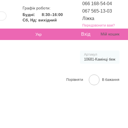
066 168-54-04
Графік роботи:
067 565-13-03
Будні:
8:30–16:00
Ліжка
Сб, Нд: вихідний
Передзвонити вам?
Вхід
Мій кошик
Укр
Артикул
10681-Камінці беж
Порівняти
В бажання