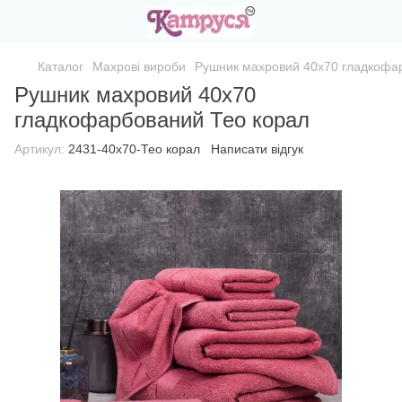
Каталог
Махрові вироби
Рушник махровий 40х70 гладкофа
Рушник махровий 40х70
гладкофарбований Тео корал
Артикул:
2431-40х70-Тео корал
Написати відгук