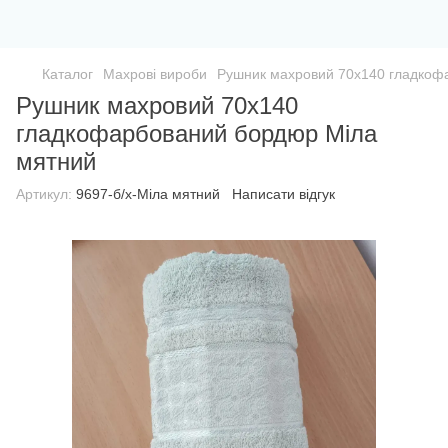
Каталог
Махрові вироби
Рушник махровий 70х140 гладкоф
Рушник махровий 70х140
гладкофарбований бордюр Міла
мятний
Артикул:
9697-б/х-Міла мятний
Написати відгук