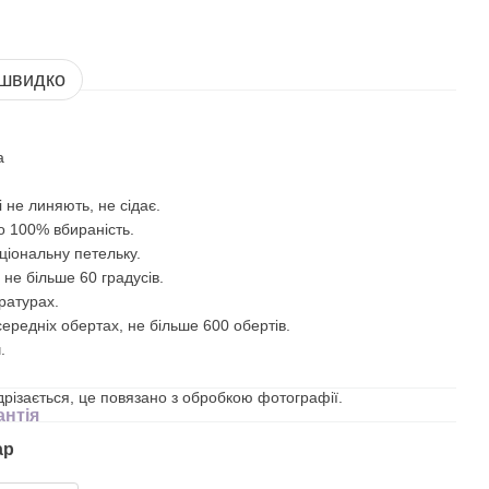
 швидко
а
 не линяють, не сідає.
то 100% вбираність.
ціональну петельку.
 не більше 60 градусів.
ратурах.
ередніх обертах, не більше 600 обертів.
.
ідрізається, це повязано з обробкою фотографії.
антія
ар