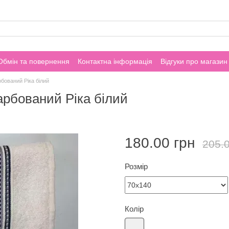
Обмін та повернення
Контактна інформація
Відгуки про магазин
бований Ріка білий
рбований Ріка білий
180.00 грн
205.0
Розмір
Колір