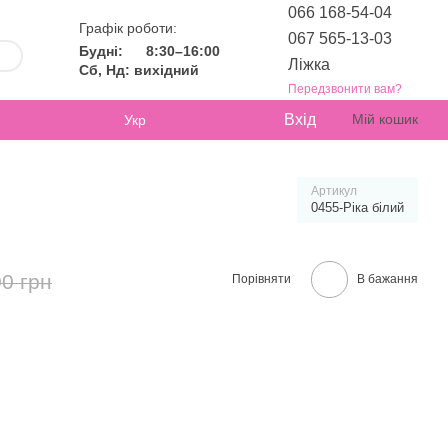
066 168-54-04
Графік роботи:
067 565-13-03
Будні:
8:30–16:00
Ліжка
Сб, Нд: вихідний
Передзвонити вам?
Вхід
Мій кошик
Укр
Артикул
0455-Ріка білий
0 грн
Порівняти
В бажання