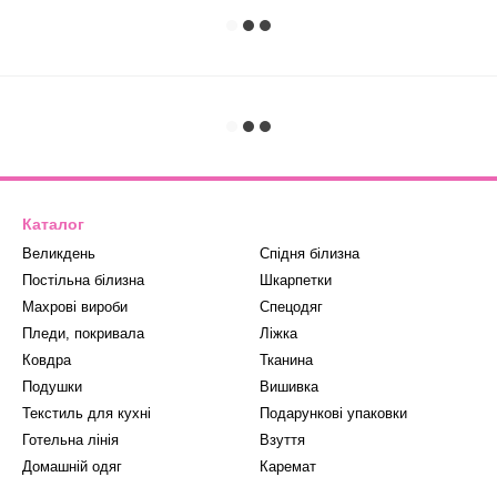
Каталог
Великдень
Спідня білизна
Постільна білизна
Шкарпетки
Махрові вироби
Спецодяг
Пледи, покривала
Ліжка
Ковдра
Тканина
Подушки
Вишивка
Текстиль для кухні
Подарункові упаковки
Готельна лінія
Взуття
Домашній одяг
Каремат