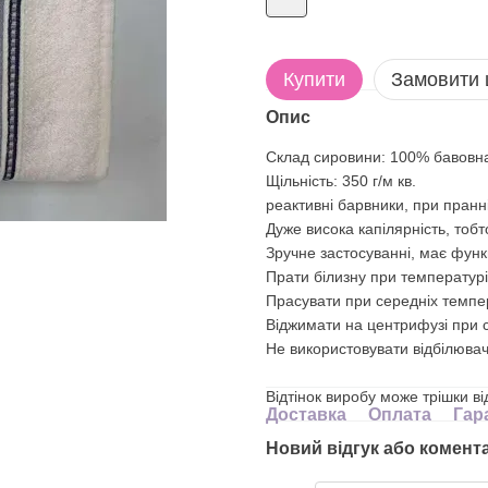
Купити
Замовити
Опис
Склад сировини: 100% бавовн
Щільність: 350 г/м кв.
реактивні барвники, при пранні
Дуже висока капілярність, тоб
Зручне застосуванні, має функ
Прати білизну при температурі
Прасувати при середніх темпе
Віджимати на центрифузі при с
Не використовувати відбілювач
Відтінок виробу може трішки в
Доставка
Оплата
Гар
Новий відгук або комент