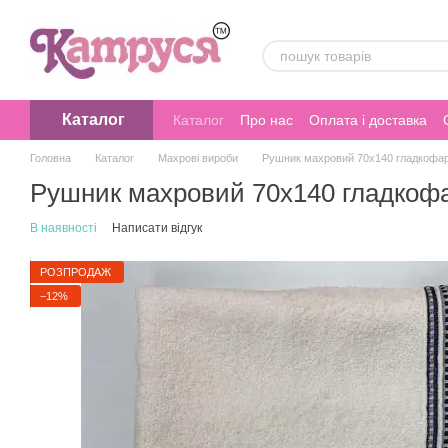
Перейти до основного контенту
Каталог
Каталог
Про нас
Оплата і доставка
Головна
Каталог
Махрові вироби
Рушник махровий 70х140 гладкофар
Рушник махровий 70х140 гладкофа
В наявності
Написати відгук
РОЗПРОДАЖ
−12%