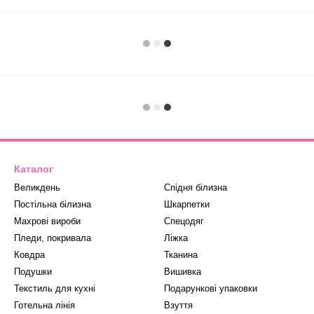
Каталог
Великдень
Спідня білизна
Постільна білизна
Шкарпетки
Махрові вироби
Спецодяг
Пледи, покривала
Ліжка
Ковдра
Тканина
Подушки
Вишивка
Текстиль для кухні
Подарункові упаковки
Готельна лінія
Взуття