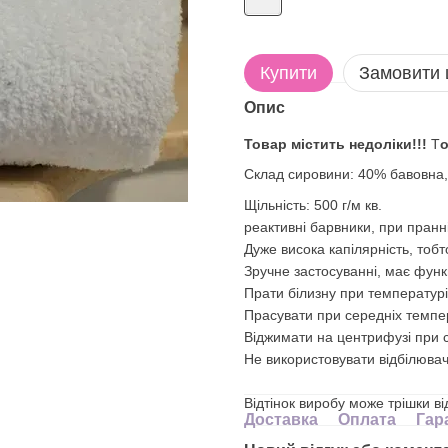
Купити
Замовити
Опис
Товар містить недоліки!!!
Т
о
Склад сировини: 40% бавовна
Щільність: 500 г/м кв.
реактивні барвники, при пранні
Дуже висока капілярність, тоб
Зручне застосуванні, має функ
Прати білизну при температурі
Прасувати при середніх темпе
Віджимати на центрифузі при с
Не використовувати відбілювач
Відтінок виробу може трішки в
Доставка
Оплата
Гар