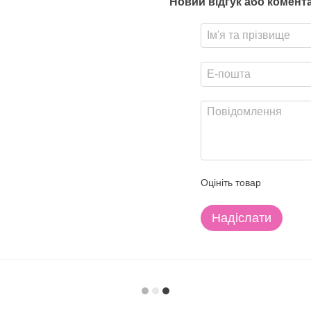
Новий відгук або комент
Оцініть товар
Надіслати