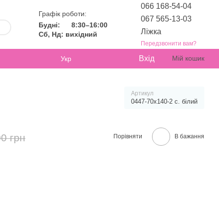
066 168-54-04
Графік роботи:
067 565-13-03
Будні:
8:30–16:00
Ліжка
Сб, Нд: вихідний
Передзвонити вам?
Вхід
Мій кошик
Укр
Артикул
0447-70х140-2 с. білий
0 грн
Порівняти
В бажання