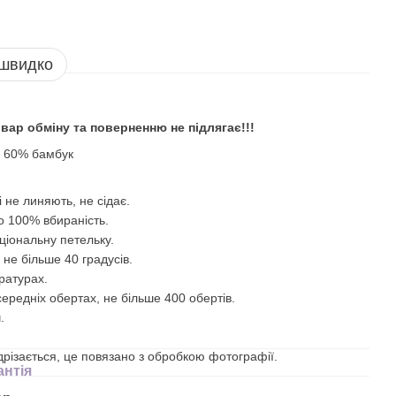
 швидко
вар обміну та поверненню не підлягає!!!
, 60% бамбук
 не линяють, не сідає.
то 100% вбираність.
ціональну петельку.
 не більше 40 градусів.
ратурах.
ередніх обертах, не більше 400 обертів.
.
ідрізається, це повязано з обробкою фотографії.
антія