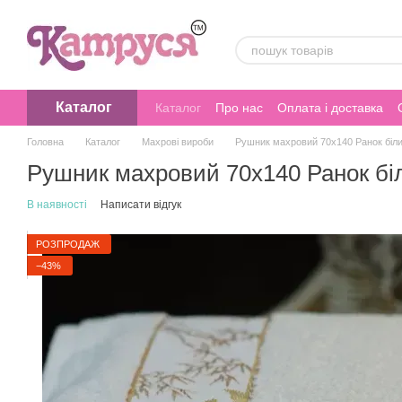
Перейти до основного контенту
Каталог
Каталог
Про нас
Оплата і доставка
Головна
Каталог
Махрові вироби
Рушник махровий 70х140 Ранок біл
Рушник махровий 70х140 Ранок бі
В наявності
Написати відгук
РОЗПРОДАЖ
−43%