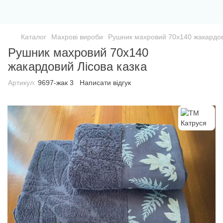
Каталог
Махрові вироби
Рушник махровий 70х140 жакардов
Рушник махровий 70х140
жакардовий Лісова казка
Артикул:
9697-жак 3
Написати відгук