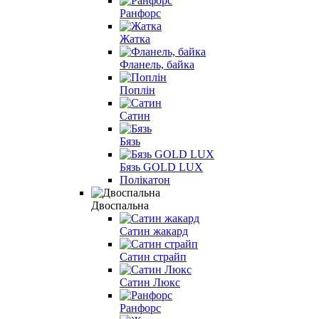
Ранфорс
Жатка
Фланель, байка
Поплін
Сатин
Бязь
Бязь GOLD LUX
Полікатон
Двоспальна
Сатин жакард
Сатин страйп
Сатин Люкс
Ранфорс