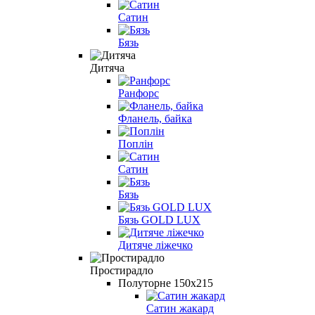
Сатин
Бязь
Дитяча
Ранфорс
Фланель, байка
Поплін
Сатин
Бязь
Бязь GOLD LUX
Дитяче ліжечко
Простирадло
Полуторне 150х215
Сатин жакард