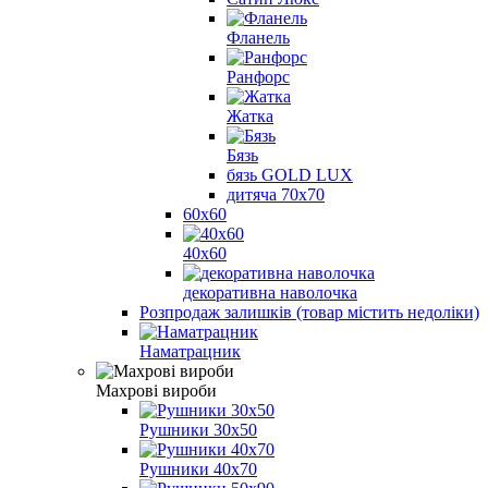
Фланель
Ранфорс
Жатка
Бязь
бязь GOLD LUX
дитяча 70х70
60х60
40х60
декоративна наволочка
Розпродаж залишків (товар містить недоліки)
Наматрацник
Махрові вироби
Рушники 30х50
Рушники 40х70