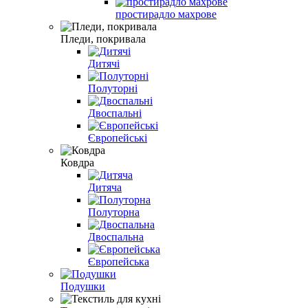
простирадло махрове
Пледи, покривала
Дитячі
Полуторні
Двоспальні
Європейські
Ковдра
Дитяча
Полуторна
Двоспальна
Європейська
Подушки