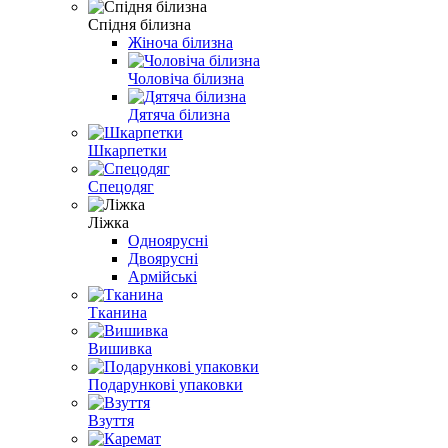
Спідня білизна
Жіноча білизна
Чоловіча білизна
Дятяча білизна
Шкарпетки
Спецодяг
Ліжка
Одноярусні
Двоярусні
Армійські
Тканина
Вишивка
Подарункові упаковки
Взуття