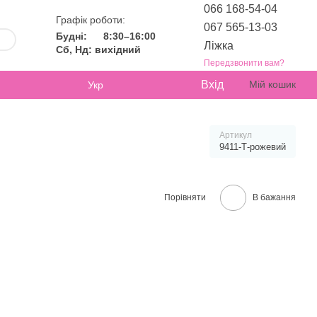
066 168-54-04
Графік роботи:
067 565-13-03
Будні:
8:30–16:00
Ліжка
Сб, Нд: вихідний
Передзвонити вам?
Вхід
Мій кошик
Укр
Артикул
9411-Т-рожевий
Порівняти
В бажання