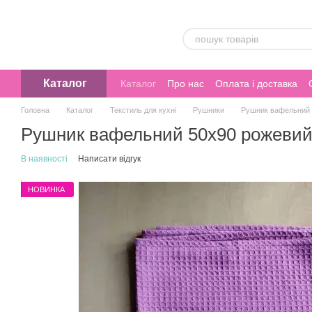
Перейти до основного контенту
Каталог
Каталог
Про нас
Оплата і доставка
Головна
Каталог
Текстиль для кухні
Рушники
Рушник вафельний 
Рушник вафельний 50х90 рожеви
В наявності
Написати відгук
НОВИНКА