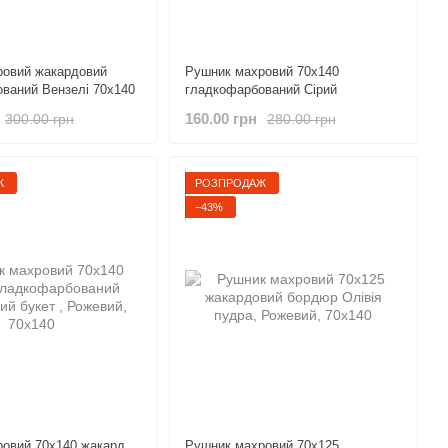
ровий жакардовий
Рушник махровий 70х140
ваний Вензелі 70х140
гладкофарбований Сірий
160.00 грн
300.00 грн
280.00 грн
Ж
РОЗПРОДАЖ
−43%
овий 70х140 жакард
Рушник махровий 70х125