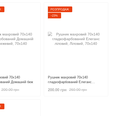
Ж
РОЗПРОДАЖ
−23%
овий 70х140
Рушник махровий 70х140
ований Домашній беж
гладкофарбований Елеганс
ліловий
200.00 грн
200.00 грн
260.00 грн
Ж