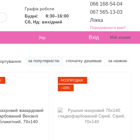
066 168-54-04
Графік роботи:
067 565-13-03
Будні:
8:30–16:00
Ліжка
Сб, Нд: вихідний
Передзвонити вам?
Вхід
Мій кошик
Укр
за популярністю
спочатку дешевше
за назвою
ортування:
Ж
РОЗПРОДАЖ
−43%