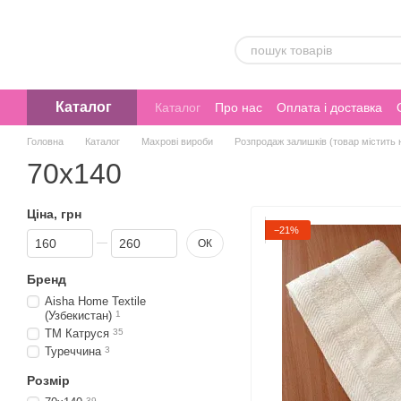
Перейти до основного контенту
Каталог
Каталог
Про нас
Оплата і доставка
Головна
Каталог
Махрові вироби
Розпродаж залишків (товар містить 
70х140
Ціна, грн
−21%
Від Ціна, грн
До Ціна, грн
ОК
Бренд
Aisha Home Textile
(Узбекистан)
1
ТМ Катруся
35
Туреччина
3
Розмір
39