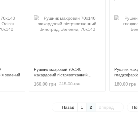
0
Рушник махровий 70х140
Рушник махр
ія зелений
жакардовий пістрявотканний
гладкофарб
Виноград
160.00 грн
180.00 грн
215.00 грн
Назад
1
2
Вперед
По