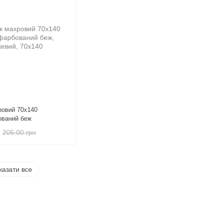
овий 70х140
ований беж
205.00 грн
казати все