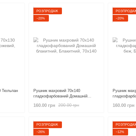
РОЗПРОДАЖ
РОЗПРОДА
−20%
−20%
0 Тюльпан
Рушник махровий 70х140
Рушник махр
гладкофарбований Домашній
гладкофарб
блакитний
160.00 грн
160.00 грн
200.00 грн
РОЗПРОДАЖ
РОЗПРОДА
−26%
−12%