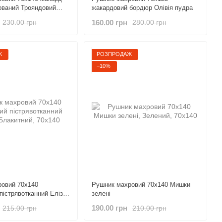
ований Трояндовий
жакардовий бордюр Олівія пудра
160.00 грн
230.00 грн
280.00 грн
Ж
РОЗПРОДАЖ
−10%
овий 70х140
Рушник махровий 70х140 Мишки
пістрявотканний Еліза
зелені
190.00 грн
215.00 грн
210.00 грн