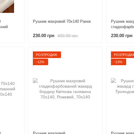
0
Рушник махровий 70х140 Ранок
Рушник мах
чний
гладкофарбо
230.00 грн
230.00 грн
400.00 грн
РОЗПРОДАЖ
РОЗПРОДА
−12%
−13%
0
Рушник махровий
Рушник махр