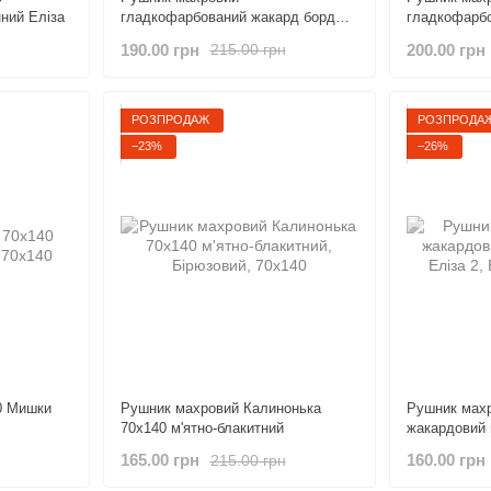
ний Еліза
гладкофарбований жакард бордюр
гладкофарб
Квіткова галявина 70х140
букет
190.00 грн
200.00 грн
215.00 грн
РОЗПРОДАЖ
РОЗПРОДА
−23%
−26%
ки
Рушник махровий Калинонька
Рушник махр
70х140 м'ятно-блакитний
жакардовий 
2
165.00 грн
160.00 грн
215.00 грн