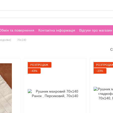
Обмін та повернення
Контактна інформація
Відгуки про магазин
недоліки)
70х140
С
РОЗПРОДАЖ
РОЗПРОДА
−43%
−23%