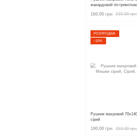
жакардовий пістрявоткан
160.00 грн
215.00 грн
РОЗПРОДАЖ
−10%
Рушник махровий 70х140 Миш
сірий
190.00 грн
210.00 грн