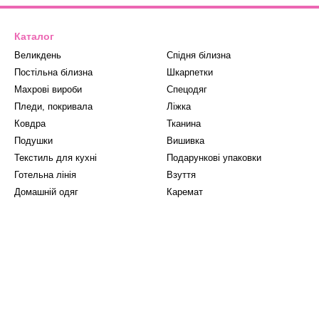
Каталог
Великдень
Спідня білизна
Постільна білизна
Шкарпетки
Махрові вироби
Спецодяг
Пледи, покривала
Ліжка
Ковдра
Тканина
Подушки
Вишивка
Текстиль для кухні
Подарункові упаковки
Готельна лінія
Взуття
Домашній одяг
Каремат