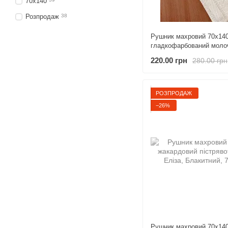
70х140
Розпродаж
38
Рушник махровий 70х14
гладкофарбований моло
220.00 грн
280.00 грн
РОЗПРОДАЖ
−26%
Рушник махровий 70х14