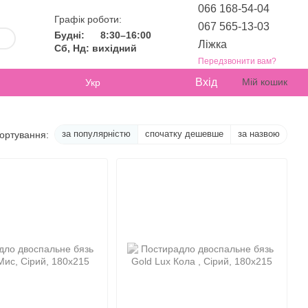
066 168-54-04
Графік роботи:
067 565-13-03
Будні:
8:30–16:00
Ліжка
Сб, Нд: вихідний
Передзвонити вам?
Вхід
Мій кошик
Укр
за популярністю
спочатку дешевше
за назвою
ортування: