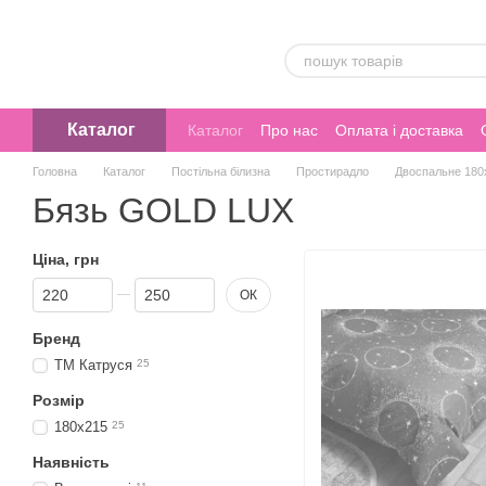
Перейти до основного контенту
Каталог
Каталог
Про нас
Оплата і доставка
Головна
Каталог
Постільна білизна
Простирадло
Двоспальне 180
Бязь GOLD LUX
Ціна, грн
Від Ціна, грн
До Ціна, грн
ОК
Бренд
ТМ Катруся
25
Розмір
180х215
25
Наявність