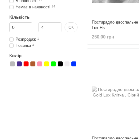
В наявності
11
Немає в наявності
14
Кількість
Постирадло двоспальне 
Від Кількість
До Кількість
ОК
Lux Ніч
250.00 грн
Розпродаж
1
Новинка
4
Колір
Постирадло двоспальне 