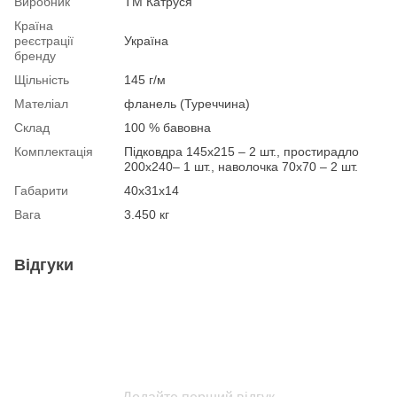
Виробник
ТМ Катруся
Країна
реєстрації
Україна
бренду
Щільність
145 г/м
Мателіал
фланель (Туреччина)
Склад
100 % бавовна
Комплектація
Підковдра 145х215 – 2 шт., простирадло
200х240– 1 шт., наволочка 70х70 – 2 шт.
Габарити
40х31х14
Вага
3.450 кг
Відгуки