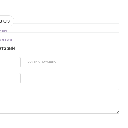
аказ
ики
антия
нтарий
Войти с помощью