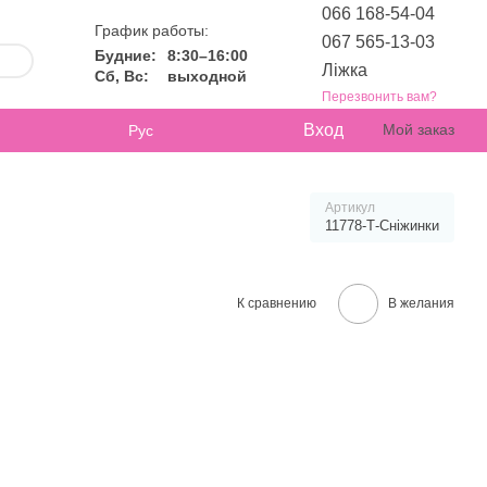
066 168-54-04
График работы:
067 565-13-03
Будние:
8:30–16:00
Ліжка
Сб, Вс:
выходной
Перезвонить вам?
Вход
Мой заказ
Рус
Артикул
11778-Т-Сніжинки
К сравнению
В желания