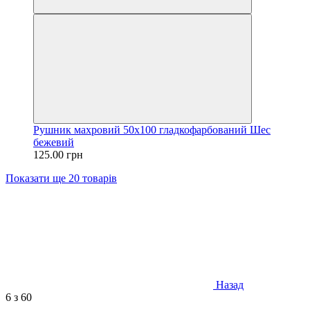
Рушник махровий 50х100 гладкофарбований Шес
бежевий
125.00 грн
Показати ще 20 товарів
Назад
6
з 60