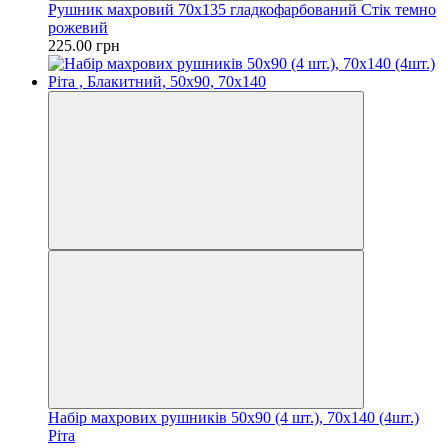
Рушник махровий 70х135 гладкофарбований Стік темно
рожевий
225.00 грн
Набір махрових рушників 50х90 (4 шт.), 70х140 (4шт.)
Ріта