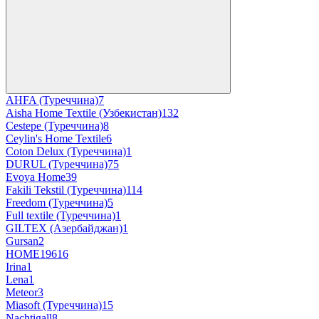
AHFA (Туреччина)
7
Aisha Home Textile (Узбекистан)
132
Cestepe (Туреччина)
8
Ceylin's Home Textile
6
Coton Delux (Туреччина)
1
DURUL (Туреччина)
75
Evoya Home
39
Fakili Tekstil (Туреччина)
114
Freedom (Туреччина)
5
Full textile (Туреччина)
1
GILTEX (Азербайджан)
1
Gursan
2
HOME1961
6
Irina
1
Lena
1
Meteor
3
Miasoft (Туреччина)
15
Nachtigall
8