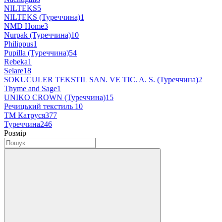
NILTEKS
5
NILTEKS (Туреччина)
1
NMD Home
3
Nurpak (Туреччина)
10
Philippus
1
Pupilla (Туреччина)
54
Rebeka
1
Selare
18
SOKUCULER TEKSTIL SAN. VE TIC. A. S. (Туреччина)
2
Thyme and Sage
1
UNIKO CROWN (Туреччина)
15
Речицький текстиль
10
ТМ Катруся
377
Туреччина
246
Розмір