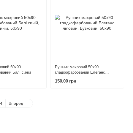
овий 50х90
Рушник махровий 50х90
ваний Балі синій
гладкофарбований Елеганс
ліловий
150.00 грн
4
Вперед