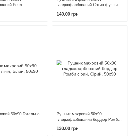
ований Роял
гладкофарбований Сатин фуксія
140.00 грн
овий 50х90 Готельна
Рушник махровий 50х90
гладкофарбований бордюр Ромби
сірий
130.00 грн