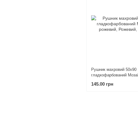
Рушник махровий 50х90
гладкофарбований Моза
рожевий
145.00 грн