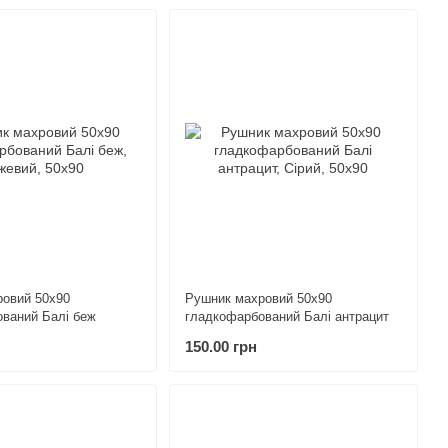
овий 50х90
Рушник махровий 50х90
ваний Балі беж
гладкофарбований Балі антрацит
150.00 грн