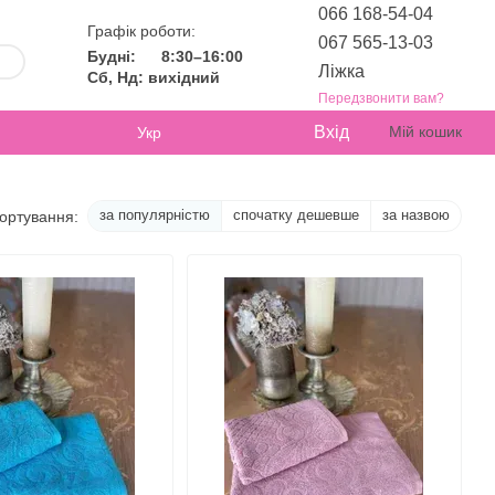
066 168-54-04
Графік роботи:
067 565-13-03
Будні:
8:30–16:00
Ліжка
Сб, Нд: вихідний
Передзвонити вам?
Вхід
Мій кошик
Укр
за популярністю
спочатку дешевше
за назвою
ортування: