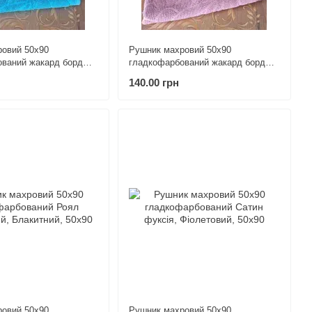
овий 50х90
Рушник махровий 50х90
ований жакард бордюр
гладкофарбований жакард бордюр
а
Шуле рожевий
140.00 грн
овий 50х90
Рушник махровий 50х90