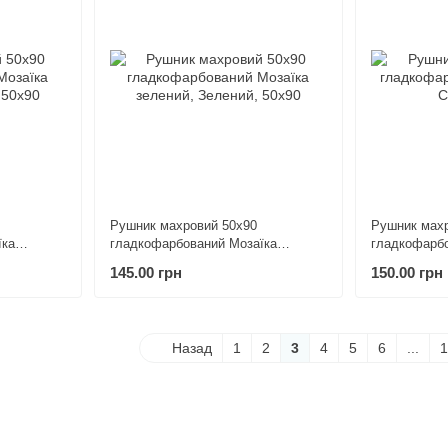
Рушник махровий 50х90
Рушник махр
їка
гладкофарбований Мозаїка
гладкофарбо
зелений
145.00 грн
150.00 грн
Назад
1
2
3
4
5
6
...
1