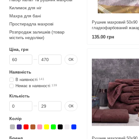
Килимок для ніг
Махра для бані
Рушник махровий 50х90
Простирадла махрові
гладкофарбований жака
Розпродаж залишків (товар
Мімоза бузковий
135.00 грн
містить недоліки)
Ціна, грн
Від Ціна, грн
До Ціна, грн
ОК
Наявність
В наявності
141
Немає в наявності
139
Кількість
Від Кількість
До Кількість
ОК
Колір
Бренд
Рушник махровий 50х90