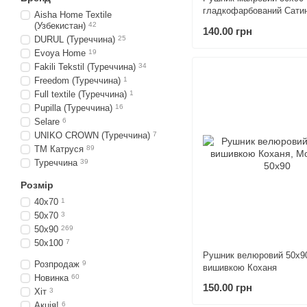
гладкофарбований Сати
Aisha Home Textile
коричневий
(Узбекистан)
42
140.00 грн
DURUL (Туреччина)
25
Evoya Home
19
Fakili Tekstil (Туреччина)
34
Freedom (Туреччина)
1
Full textile (Туреччина)
1
Pupilla (Туреччина)
16
Selare
6
UNIKO CROWN (Туреччина)
7
ТМ Катруся
89
Туреччина
39
Розмір
40х70
1
50х70
3
50х90
269
50х100
7
Рушник велюровий 50х9
Розпродаж
9
вишивкою Коханя
Новинка
60
150.00 грн
Хіт
3
Акція!
6