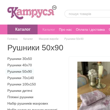
Перейти до основного контенту
Каталог
Каталог
Про нас
Оплата і доставка
Головна
Каталог
Махрові вироби
Рушники 50х90
Рушники 50х90
Рушники 30х50
Рушники 40х70
Рушники 50х90
Рушники 70х140
Рушники 100х150
Рушники дитячі
Пляжні рушники
Набір рушників махрових
Набір халат та рушник махрові