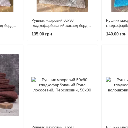
Рушник махровий 50х90
Рушник махр
рд бордюр
гладкофарбований жакард бордюр
гладкофарб
Мімоза бежевий
Шуле бірюз
135.00 грн
140.00 грн
Рушник махровий 50х90
Рушник махр