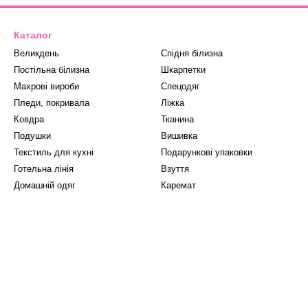
Каталог
Великдень
Спідня білизна
Постільна білизна
Шкарпетки
Махрові вироби
Спецодяг
Пледи, покривала
Ліжка
Ковдра
Тканина
Подушки
Вишивка
Текстиль для кухні
Подарункові упаковки
Готельна лінія
Взуття
Домашній одяг
Каремат