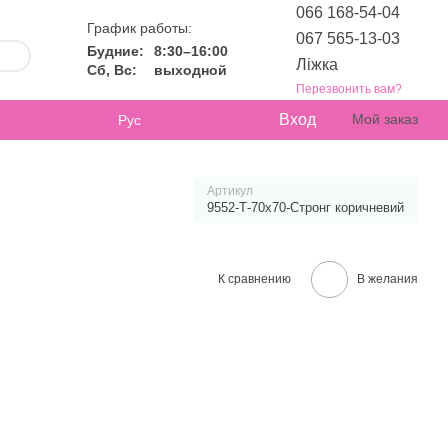
066 168-54-04
График работы:
067 565-13-03
Будние:
8:30–16:00
Ліжка
Сб, Вс:
выходной
Перезвонить вам?
Вход
Мой заказ
Рус
Артикул
9552-Т-70х70-Стронг коричневий
К сравнению
В желания