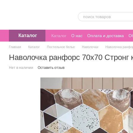
Перейти к основному контенту
Каталог
Каталог
О нас
Оплата и доставка
Об
Главная
Каталог
Постельное белье
Наволочки
Наволочка ранфор
Наволочка ранфорс 70х70 Стронг
Нет в наличии
Оставить отзыв