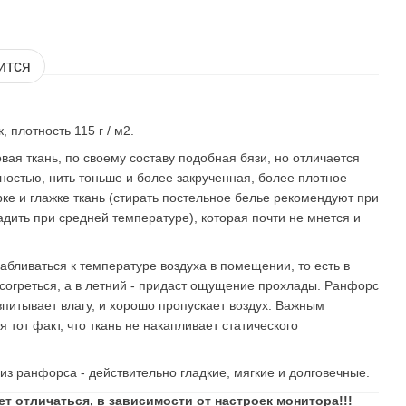
ится
, плотность 115 г / м2.
вая ткань, по своему составу подобная бязи, но отличается
ностью, нить тоньше и более закрученная, более плотное
рке и глажке ткань (стирать постельное белье рекомендуют при
адить при средней температуре), которая почти не мнется и
бливаться к температуре воздуха в помещении, то есть в
согреться, а в летний - придаст ощущение прохлады. Ранфорс
впитывает влагу, и хорошо пропускает воздух. Важным
тот факт, что ткань не накапливает статического
из ранфорса - действительно гладкие, мягкие и долговечные.
ет отличаться, в зависимости от настроек монитора!!!