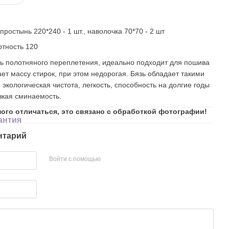
простынь 220*240 - 1 шт., наволочка 70*70 - 2 шт
отность 120
нь полотняного переплетения, идеально подходит для пошива
ет массу стирок, при этом недорогая. Бязь обладает такими
, экологическая чистота, легкость, способность на долгие годы
изкая сминаемость.
ного отличаться, это связано с обработкой фотографии!
антия
нтарий
Войти с помощью