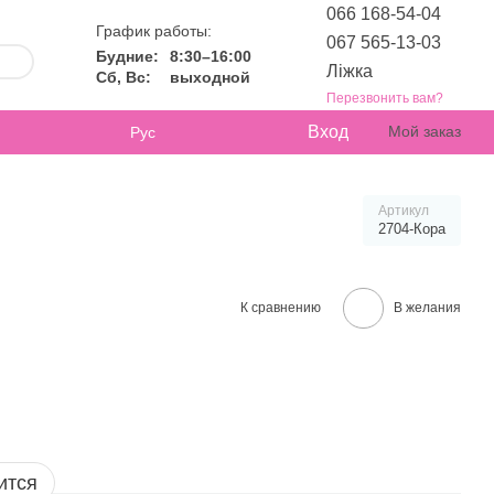
066 168-54-04
График работы:
067 565-13-03
Будние:
8:30–16:00
Ліжка
Сб, Вс:
выходной
Перезвонить вам?
Вход
Мой заказ
Рус
Артикул
2704-Кора
К сравнению
В желания
ится