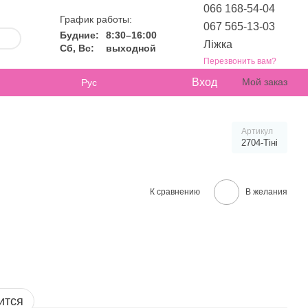
066 168-54-04
График работы:
067 565-13-03
Будние:
8:30–16:00
Ліжка
Сб, Вс:
выходной
Перезвонить вам?
Вход
Мой заказ
Рус
Артикул
2704-Тіні
К сравнению
В желания
ится