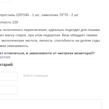
простынь 220*240 - 1 шт., наволочка 70*70 - 2 шт
отность 120
нь полотняного переплетения, идеально подходит для пошива
ет массу стирок, при этом недорогая. Бязь обладает такими
, экологическая чистота, легкость, способность на долгие годы
изкая сминаемость.
ет отличаться, в зависимости от настроек монитора!!!
антия
нтарий
Войти с помощью