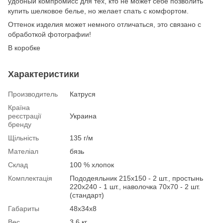
удобный компромисс для тех, кто не может себе позволить
купить шелковое белье, но желает спать с комфортом.
Оттенок изделия может немного отличаться, это связано с
обработкой фотографии!
В коробке
Характеристики
Производитель
Катруся
Країна
реєстрації
Украина
бренду
Щільність
135 г/м
Мателіал
бязь
Склад
100 % хлопок
Комплектація
Пододеяльник 215х150 - 2 шт., простынь
220х240 - 1 шт., наволочка 70х70 - 2 шт.
(стандарт)
Габариты
48х34х8
Вес
3.6 кг