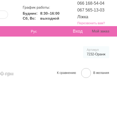
066 168-54-04
График работы:
067 565-13-03
Будние:
8:30–16:00
Ліжка
Сб, Вс:
выходной
Перезвонить вам?
Вход
Мой заказ
Рус
Артикул
7232-Оранж
0 грн
К сравнению
В желания