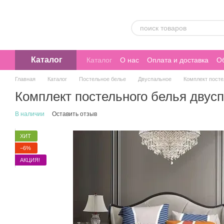
Перейти к основному контенту
Каталог
Каталог
О нас
Оплата и доставка
Об
Главная
Каталог
Постельное белье
Двуспальное
Комплект пост
Комплект постельного белья дву
В наличии
Оставить отзыв
ХИТ
−6%
АКЦИЯ!