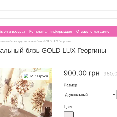
мен и возврат
Контактная информация
Отзывы о магазине
ельного белья двуспальный бязь GOLD LUX Георгины
спальный бязь GOLD LUX Георгины
900.00 грн
960.0
Размер
Цвет