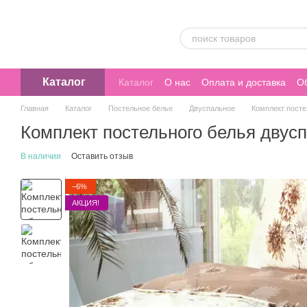
Перейти к основному контенту
Каталог
Каталог
О нас
Оплата и доставка
Об
Главная
Каталог
Постельное белье
Двуспальное
Комплект пост
Комплект постельного белья дву
В наличии
Оставить отзыв
−6%
АКЦИЯ!