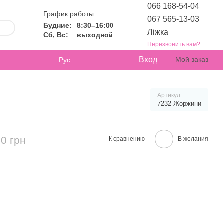
066 168-54-04
График работы:
067 565-13-03
Будние:
8:30–16:00
Ліжка
Сб, Вс:
выходной
Перезвонить вам?
Вход
Мой заказ
Рус
Артикул
7232-Жоржини
0 грн
К сравнению
В желания