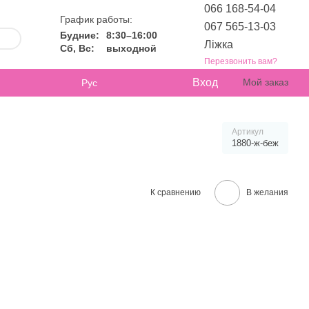
066 168-54-04
График работы:
067 565-13-03
Будние:
8:30–16:00
Ліжка
Сб, Вс:
выходной
Перезвонить вам?
Вход
Мой заказ
Рус
Артикул
1880-ж-беж
К сравнению
В желания