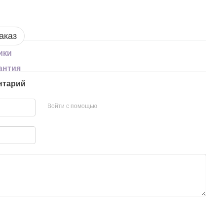
аказ
ики
антия
нтарий
Войти с помощью