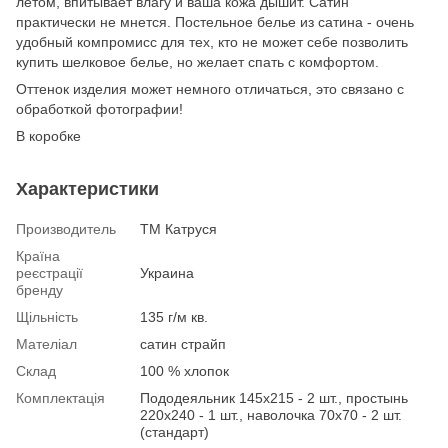
летом, впитывает влагу и ваша кожа дышит. Сатин
практически не мнется. Постельное белье из сатина - очень
удобный компромисс для тех, кто не может себе позволить
купить шелковое белье, но желает спать с комфортом.
Оттенок изделия может немного отличаться, это связано с
обработкой фотографии!
В коробке
Характеристики
Производитель
ТМ Катруся
Країна
реєстрації
Украина
бренду
Щільність
135 г/м кв.
Мателіал
сатин страйп
Склад
100 % хлопок
Комплектація
Пододеяльник 145х215 - 2 шт., простынь
220х240 - 1 шт., наволочка 70х70 - 2 шт.
(стандарт)