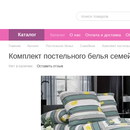
Перейти к основному контенту
Каталог
Каталог
О нас
Оплата и доставка
Об
Главная
Каталог
Постельное белье
Семейное
Комплект постель
Комплект постельного белья семе
Нет в наличии
Оставить отзыв