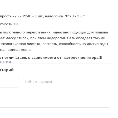
простынь 220*240 - 1 шт., наволочка 70*70 - 2 шт
отность 120
нь полотняного переплетения, идеально подходит для пошива
ет массу стирок, при этом недорогая. Бязь обладает такими
, экологическая чистота, легкость, способность на долгие годы
изкая сминаемость.
ет отличаться, в зависимости от настроек монитора!!!
антия
нтарий
Войти с помощью