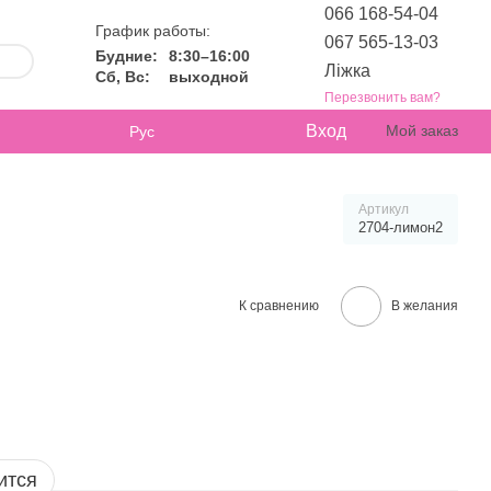
066 168-54-04
График работы:
067 565-13-03
Будние:
8:30–16:00
Ліжка
Сб, Вс:
выходной
Перезвонить вам?
Вход
Мой заказ
Рус
Артикул
2704-лимон2
К сравнению
В желания
ится