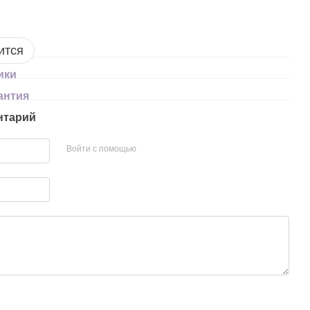
ится
ики
антия
нтарий
Войти с помощью