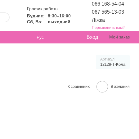
066 168-54-04
График работы:
067 565-13-03
Будние:
8:30–16:00
Ліжка
Сб, Вс:
выходной
Перезвонить вам?
Вход
Мой заказ
Рус
Артикул
12129-Т-Кола
К сравнению
В желания