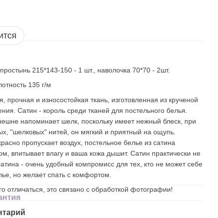
ится
простынь 215*143-150 - 1 шт., наволочка 70*70 - 2шт.
лотность 135 г/м
я, прочная и износостойкая ткань, изготовленная из крученой
ния. Сатин - король среди тканей для постельного белья.
нешне напоминает шелк, поскольку имеет нежный блеск, при
ых, "шелковых" нитей, он мягкий и приятный на ощупь.
красно пропускает воздух, постельное белье из сатина
ом, впитывает влагу и ваша кожа дышит. Сатин практически не
сатина - очень удобный компромисс для тех, кто не может себе
лье, но желает спать с комфортом.
о отличаться, это связано с обработкой фотографии!
антия
нтарий