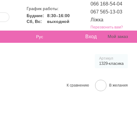
066 168-54-04
График работы:
067 565-13-03
Будние:
8:30–16:00
Ліжка
Сб, Вс:
выходной
Перезвонить вам?
Вход
Мой заказ
Рус
Артикул
1329-класика
К сравнению
В желания