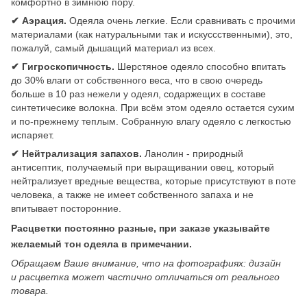
комфортно в зимнюю пору.
✔ Аэрация.
Одеяла очень легкие. Если сравнивать с прочими
материалами (как натуральными так и искуссственными), это,
пожалуй, самый дышащий материал из всех.
✔ Гигроскопичность.
Шерстяное одеяло способно впитать
до 30% влаги от собственного веса, что в свою очередь
больше в 10 раз нежели у одеял, содаржещих в составе
синтетичесике волокна. При всём этом одеяло остается сухим
и по-прежнему теплым. Собранную влагу одеяло с легкостью
испаряет.
✔ Нейтрализация запахов.
Ланолин - природный
антисептик, получаемый при выращивании овец, который
нейтрализует вредные вещества, которые присутствуют в поте
человека, а также не имеет собственного запаха и не
впитывает посторонние.
Расцветки постоянно разные, при заказе указывайте
желаемый тон одеяла в примечании.
Обращаем Ваше внимание, что на фотографиях: дизайн
и расцветка
может частично отличаться от реального
товара.