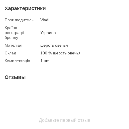
Характеристики
Производитель
Vladi
Країна
реєстрації
Украина
бренду
Мателіал
шерсть овечья
Склад
100 % шерсть овечья
Комплектація
1 шт.
Отзывы
Добавьте первый отзыв