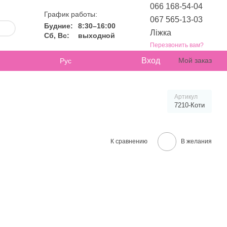
066 168-54-04
График работы:
067 565-13-03
Будние:
8:30–16:00
Ліжка
Сб, Вс:
выходной
Перезвонить вам?
Вход
Мой заказ
Рус
Артикул
7210-Коти
К сравнению
В желания