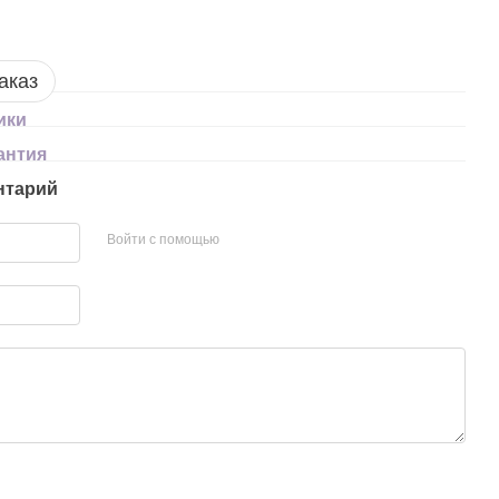
аказ
ики
антия
нтарий
Войти с помощью