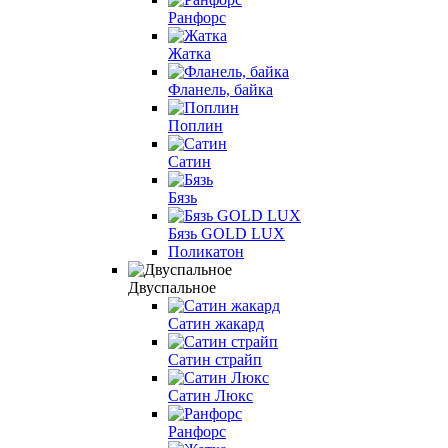
Ранфорс
Жатка
Фланель, байка
Поплин
Сатин
Бязь
Бязь GOLD LUX
Поликатон
Двуспальное
Сатин жакард
Сатин страйп
Сатин Люкс
Ранфорс