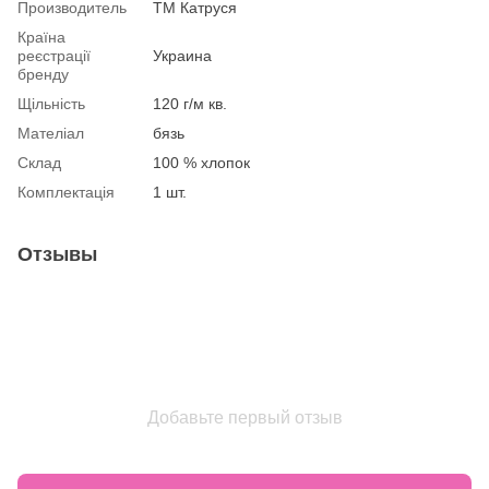
Производитель
ТМ Катруся
Країна
реєстрації
Украина
бренду
Щільність
120 г/м кв.
Мателіал
бязь
Склад
100 % хлопок
Комплектація
1 шт.
Отзывы
Добавьте первый отзыв