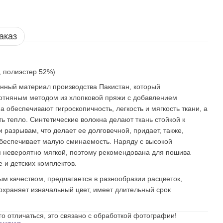
аказ
, полиэстер 52%)
венный материал производства Пакистан, который
отняным методом из хлопковой пряжи с добавлением
 обеспечивают гигроскопичность, легкость и мягкость ткани, а
ь тепло. Синтетические волокна делают ткань стойкой к
разрывам, что делает ее долговечной, придает, также,
обеспечивает малую сминаемость. Наряду с высокой
я невероятно мягкой, поэтому рекомендована для пошива
е и детских комплектов.
ым качеством, предлагается в разнообразии расцветок,
сохраняет изначальный цвет, имеет длительный срок
о отличаться, это связано с обработкой фотографии!