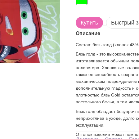
Купить
Быстрый з
Описание
Состав: бязь голд (хлопок 48%
Бязь голд - это высококачест
изготавливается обычным пол
полиэстера. Хлопковые волокна
также ее способность сохранят
механическим повреждениям и 
дополнительную гладкость и 
плотностью бязь Gold остаетс
постельного белья, в том числ
Бязь голд обладает безупречн
неприхотлива в уходе, долго 
эксплуатации.
Оттенок изделия может немног