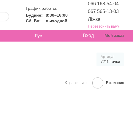
066 168-54-04
График работы:
067 565-13-03
Будние:
8:30–16:00
Ліжка
Сб, Вс:
выходной
Перезвонить вам?
Вход
Мой заказ
Рус
Артикул
7211-Тачки
К сравнению
В желания