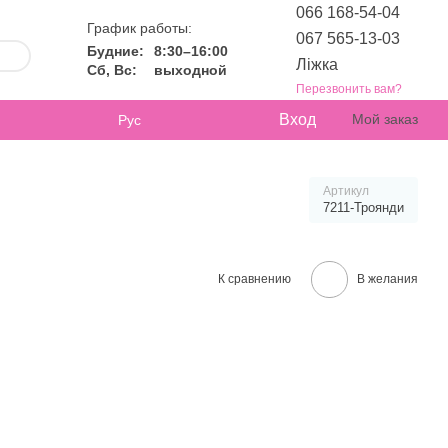
066 168-54-04
График работы:
067 565-13-03
Будние:
8:30–16:00
Ліжка
Сб, Вс:
выходной
Перезвонить вам?
Вход
Мой заказ
Рус
Артикул
7211-Троянди
К сравнению
В желания