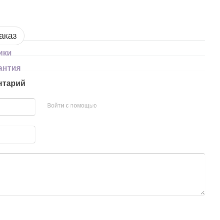
аказ
ики
антия
нтарий
Войти с помощью