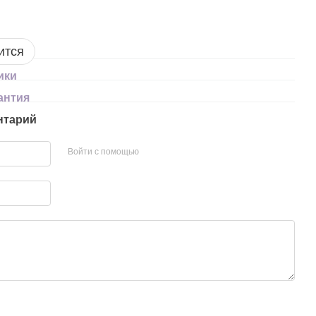
ится
ики
антия
нтарий
Войти с помощью