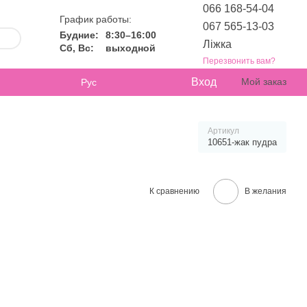
066 168-54-04
График работы:
067 565-13-03
Будние:
8:30–16:00
Ліжка
Сб, Вс:
выходной
Перезвонить вам?
Вход
Мой заказ
Рус
Артикул
10651-жак пудра
К сравнению
В желания