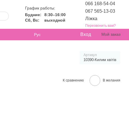
066 168-54-04
График работы:
067 565-13-03
Будние:
8:30–16:00
Ліжка
Сб, Вс:
выходной
Перезвонить вам?
Вход
Мой заказ
Рус
Артикул
10390-Килим квітів
К сравнению
В желания