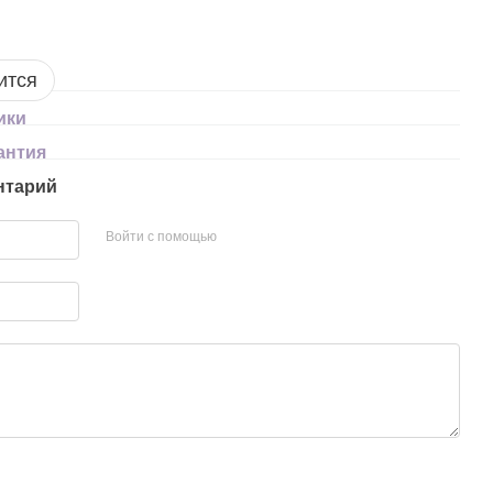
ится
ики
антия
нтарий
Войти с помощью