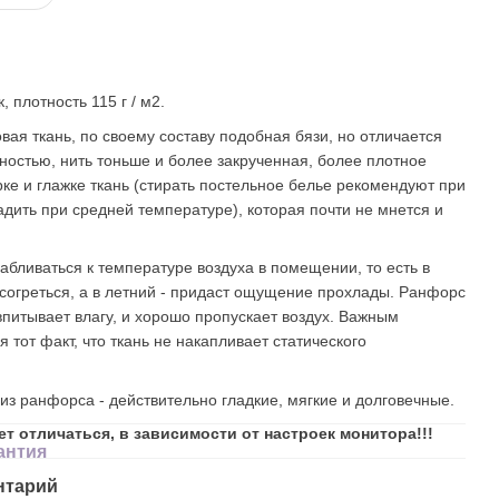
, плотность 115 г / м2.
вая ткань, по своему составу подобная бязи, но отличается
ностью, нить тоньше и более закрученная, более плотное
рке и глажке ткань (стирать постельное белье рекомендуют при
адить при средней температуре), которая почти не мнется и
бливаться к температуре воздуха в помещении, то есть в
согреться, а в летний - придаст ощущение прохлады. Ранфорс
впитывает влагу, и хорошо пропускает воздух. Важным
тот факт, что ткань не накапливает статического
из ранфорса - действительно гладкие, мягкие и долговечные.
ет отличаться, в зависимости от настроек монитора!!!
антия
нтарий