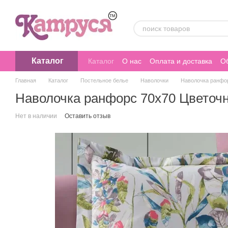
Перейти к основному контенту
Каталог
Каталог
О нас
Оплата и доставка
Об
Главная
Каталог
Постельное белье
Наволочки
Наволочка ранфо
Наволочка ранфорс 70х70 Цветоч
Нет в наличии
Оставить отзыв