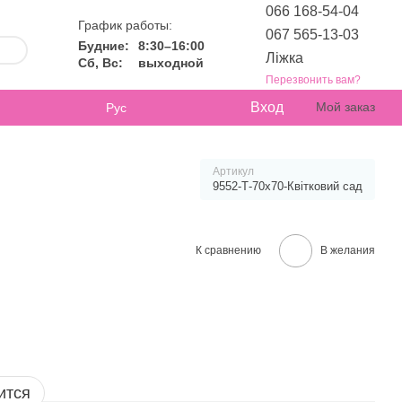
066 168-54-04
График работы:
067 565-13-03
Будние:
8:30–16:00
Ліжка
Сб, Вс:
выходной
Перезвонить вам?
Вход
Мой заказ
Рус
Артикул
9552-Т-70х70-Квітковий сад
К сравнению
В желания
ится